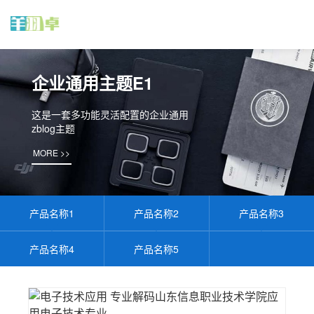
首
页
欧
企业通用主题E1
洲
E1 THEME
杯
这是一套多功能灵活配置的企业通用
足
zblog主题
球
MORE >>
攻
略
体
育
产品名称1
产品名称2
产品名称3
资
讯
产品名称4
产品名称5
足
球
资
讯